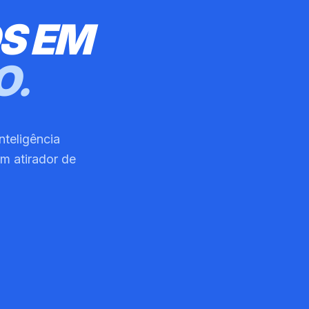
S EM
O.
nteligência
m atirador de