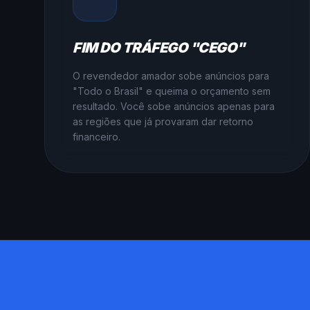
FIM DO TRÁFEGO "CEGO"
O revendedor amador sobe anúncios para
"Todo o Brasil" e queima o orçamento sem
resultado. Você sobe anúncios apenas para
as regiões que já provaram dar retorno
financeiro.