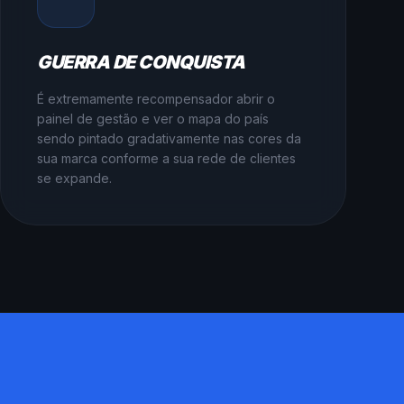
GUERRA DE CONQUISTA
É extremamente recompensador abrir o
painel de gestão e ver o mapa do país
sendo pintado gradativamente nas cores da
sua marca conforme a sua rede de clientes
se expande.