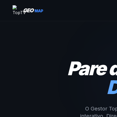
GEO
MAP
Pare 
D
O Gestor To
interativo. Di