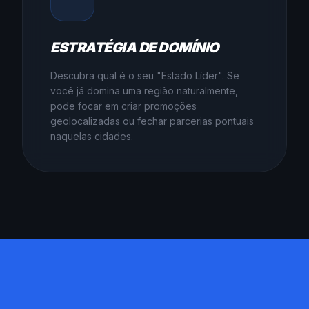
ESTRATÉGIA DE DOMÍNIO
Descubra qual é o seu "Estado Líder". Se
você já domina uma região naturalmente,
pode focar em criar promoções
geolocalizadas ou fechar parcerias pontuais
naquelas cidades.